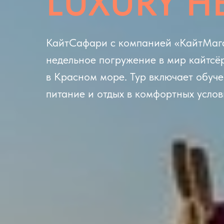
LUXURY H
КайтСафари с компанией «КайтМага
недельное погружение в мир кайтсё
в Красном море. Тур включает обуч
питание и отдых в комфортных услов