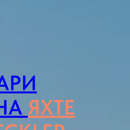
АРИ
 НА
ЯХ
ТЕ