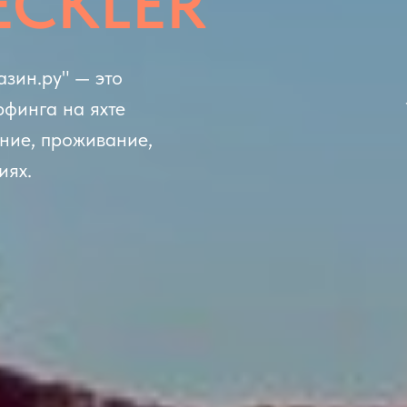
ECKLER
зин.ру" — это
рфинга на яхте
ение, проживание,
иях.