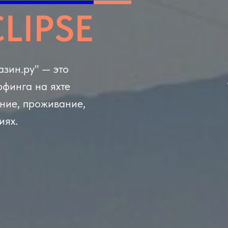
LIPSE
зин.ру" — это
рфинга на яхте
ение, проживание,
иях.