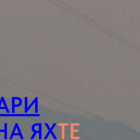
АРИ
НА ЯХ
ТЕ